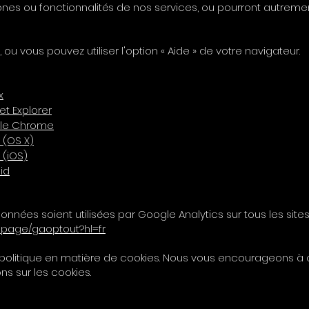
es ou fonctionnalités de nos services, ou pourront autreme
, ou vous pouvez utiliser l'option « Aide » de votre navigateur.
x
t Explorer
gle Chrome
 (OS X)
 (iOS)
id
nées soient utilisées par Google Analytics sur tous les sites
dlpage/gaoptout?hl=fr
e politique en matière de cookies. Nous vous encourageons à
ns sur les cookies.