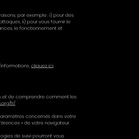
aisons, par exemple : i) pour des
ttaques, ii) pour vous fournir le
mances, le fonctionnement et
'informations,
cliquez ici
.
inis et de comprendre comment les
org/fr/
.
 paramètres concernés dans votre
érences » de votre navigateur.
logies de suivi pourront vous